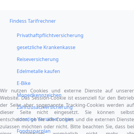
Findess Tarifrechner
Privathaftpflichtversicherung
gesetzliche Krankenkasse
Reiseversicherung
Edelmetalle kaufen
E-Bike
Wir nutzen Cookies und externe Dienste auf unserer
Mopedkennzeichen
Website. Das Session-Cookie ist essenziell für den Betrieb
der Seite aber sogenannte Tracking-Cookies werden auf
Zahnzusatzversicherung
dieser Seite nicht eingesetzt. Sie können selbst
sonstige Versicherungen
entscheiden, ob Sie alle Cookies und die externen Dienste
zulassen möchten oder nicht. Bitte beachten Sie, dass bei
Fondssparplan
einer Ablehnung womöglich nicht mehr alle